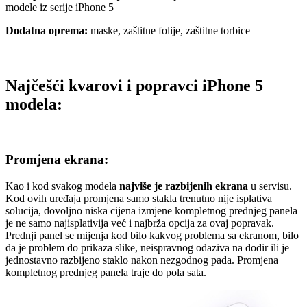
modele iz serije iPhone 5
Dodatna oprema:
maske, zaštitne folije, zaštitne torbice
Najčešći kvarovi i popravci iPhone 5
modela:
Promjena ekrana:
Kao i kod svakog modela
najviše je razbijenih ekrana
u servisu.
Kod ovih uređaja promjena samo stakla trenutno nije isplativa
solucija, dovoljno niska cijena izmjene kompletnog prednjeg panela
je ne samo najisplativija već i najbrža opcija za ovaj popravak.
Prednji panel se mijenja kod bilo kakvog problema sa ekranom, bilo
da je problem do prikaza slike, neispravnog odaziva na dodir ili je
jednostavno razbijeno staklo nakon nezgodnog pada. Promjena
kompletnog prednjeg panela traje do pola sata.