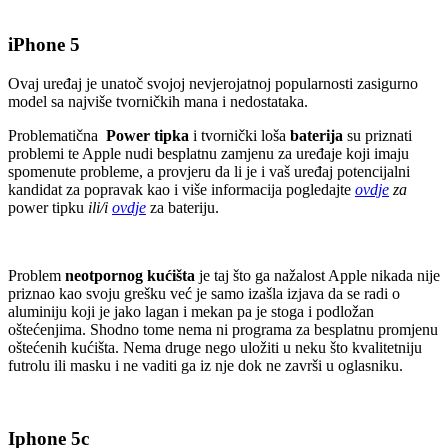
iPhone 5
Ovaj uređaj je unatoč svojoj nevjerojatnoj popularnosti zasigurno
model sa najviše tvorničkih mana i nedostataka.
Problematična
Power tipka
i tvornički loša
baterija
su priznati
problemi te Apple nudi besplatnu zamjenu za uređaje koji imaju
spomenute probleme, a provjeru da li je i vaš uređaj potencijalni
kandidat za popravak kao i više informacija pogledajte
ovdje
za
power tipku
ili/i
ovdje
za bateriju.
Problem
neotpornog kućišta
je taj što ga nažalost Apple nikada nije
priznao kao svoju grešku već je samo izašla izjava da se radi o
aluminiju koji je jako lagan i mekan pa je stoga i podložan
oštećenjima. Shodno tome nema ni programa za besplatnu promjenu
oštećenih kućišta. Nema druge nego uložiti u neku što kvalitetniju
futrolu ili masku i ne vaditi ga iz nje dok ne završi u oglasniku.
Iphone 5c