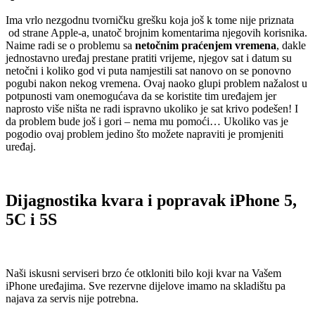
Ima vrlo nezgodnu tvorničku grešku koja još k tome nije priznata
od strane Apple-a, unatoč brojnim komentarima njegovih korisnika.
Naime radi se o problemu sa
netočnim praćenjem vremena
, dakle
jednostavno uređaj prestane pratiti vrijeme, njegov sat i datum su
netočni i koliko god vi puta namjestili sat nanovo on se ponovno
pogubi nakon nekog vremena. Ovaj naoko glupi problem nažalost u
potpunosti vam onemogućava da se koristite tim uređajem jer
naprosto više ništa ne radi ispravno ukoliko je sat krivo podešen! I
da problem bude još i gori – nema mu pomoći… Ukoliko vas je
pogodio ovaj problem jedino što možete napraviti je promjeniti
uređaj.
Dijagnostika kvara i popravak iPhone 5,
5C i 5S
Naši iskusni serviseri brzo će otkloniti bilo koji kvar na Vašem
iPhone uređajima. Sve rezervne dijelove imamo na skladištu pa
najava za servis nije potrebna.