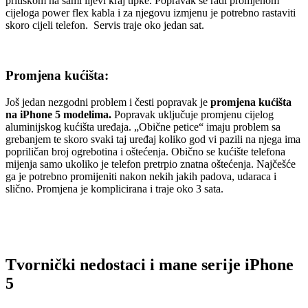
pritiskom na sami lijevi kraj tipke. Popravak se radi promjenom
cijeloga power flex kabla i za njegovu izmjenu je potrebno rastaviti
skoro cijeli telefon. Servis traje oko jedan sat.
Promjena kućišta:
Još jedan nezgodni problem i česti popravak je
promjena kućišta
na iPhone 5 modelima.
Popravak uključuje promjenu cijelog
aluminijskog kućišta uređaja. „Obične petice“ imaju problem sa
grebanjem te skoro svaki taj uređaj koliko god vi pazili na njega ima
popriličan broj ogrebotina i oštećenja. Obično se kućište telefona
mijenja samo ukoliko je telefon pretrpio znatna oštećenja. Najčešće
ga je potrebno promijeniti nakon nekih jakih padova, udaraca i
slično. Promjena je komplicirana i traje oko 3 sata.
Tvornički nedostaci i mane serije iPhone
5