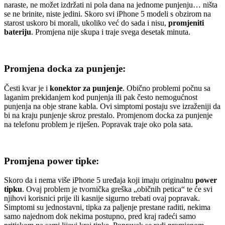
naraste, ne možet izdržati ni pola dana na jednome punjenju… ništa
se ne brinite, niste jedini. Skoro svi iPhone 5 modeli s obzirom na
starost uskoro bi morali, ukoliko već do sada i nisu,
promjeniti
bateriju
. Promjena nije skupa i traje svega desetak minuta.
Promjena docka za punjenje:
Česti kvar je i
konektor za punjenje
. Obično problemi počnu sa
laganim prekidanjem kod punjenja ili pak često nemogućnost
punjenja na obje strane kabla. Ovi simptomi postaju sve izraženiji da
bi na kraju punjenje skroz prestalo. Promjenom docka za punjenje
na telefonu problem je riješen. Popravak traje oko pola sata.
Promjena power tipke:
Skoro da i nema više iPhone 5 uređaja koji imaju originalnu
power
tipku
. Ovaj problem je tvornička greška „običnih petica“ te će svi
njihovi korisnici prije ili kasnije sigurno trebati ovaj popravak.
Simptomi su jednostavni, tipka za paljenje prestane raditi, nekima
samo najednom dok nekima postupno, pred kraj radeći samo