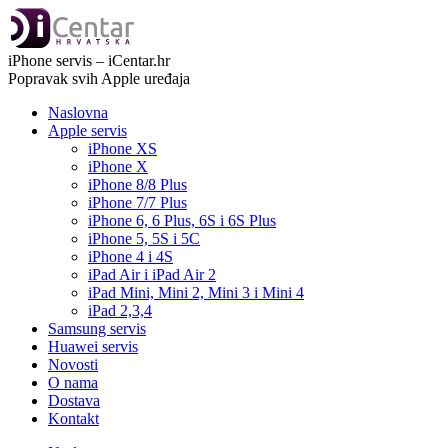
iPhone servis – iCentar.hr
Popravak svih Apple uređaja
Naslovna
Apple servis
iPhone XS
iPhone X
iPhone 8/8 Plus
iPhone 7/7 Plus
iPhone 6, 6 Plus, 6S i 6S Plus
iPhone 5, 5S i 5C
iPhone 4 i 4S
iPad Air i iPad Air 2
iPad Mini, Mini 2, Mini 3 i Mini 4
iPad 2,3,4
Samsung servis
Huawei servis
Novosti
O nama
Dostava
Kontakt