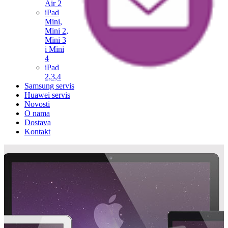
Air 2
iPad
Mini,
Mini 2,
Mini 3
i Mini
4
iPad
2,3,4
Samsung servis
Huawei servis
Novosti
O nama
Dostava
Kontakt