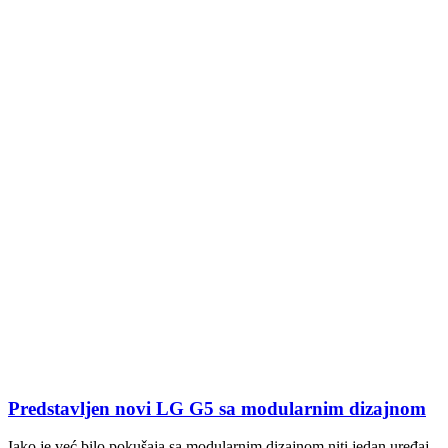
Predstavljen novi LG G5 sa modularnim dizajnom
Iako je već bilo pokušaja sa modularnim dizajnom niti jedan uređaj