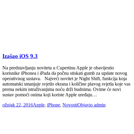
Izašao iOS 9.3
Na predstavljanju noviteta u Cupertinu Apple je obavijestio
korisnike iPhonea i iPada da počnu stiskati gumb za update novog
operativnog sustava. Najveći novitet je Night Shift, funkcija koja
automatski smanjuje svjetlo ekrana i količine plavog svjetla koje vas
prema nekim istraživanjima noću drži budnima. Ovime će novi
sustav pomoći onima koji koriste Apple uređaju…
ožujak 22, 2016
Apple
,
iPhone
,
Novosti
Objavio
admin