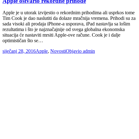
Apple ostvario rekordne prihode
Apple je u utorak izvijestio o rekordnim prihodima ali usprkos tome
Tim Cook je dao naslutiti da dolaze mračnija vremena. Prihodi su za
sada visoki ali prodaja iPhone-a usporava, iPad nastavlja sa lošim
rezultatima i što je najznačajnije od svega globalna ekonomska
situacija će nastaviti mrsiti Apple-ove račune. Cook je i dalje
optimističan što se…
siječanj 28, 2016
Apple
,
Novosti
Objavio
admin