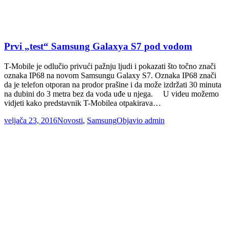
Prvi „test“ Samsung Galaxya S7 pod vodom
T-Mobile je odlučio privući pažnju ljudi i pokazati što točno znači
oznaka IP68 na novom Samsungu Galaxy S7. Oznaka IP68 znači
da je telefon otporan na prodor prašine i da može izdržati 30 minuta
na dubini do 3 metra bez da voda uđe u njega. U videu možemo
vidjeti kako predstavnik T-Mobilea otpakirava…
veljača 23, 2016
Novosti
,
Samsung
Objavio
admin