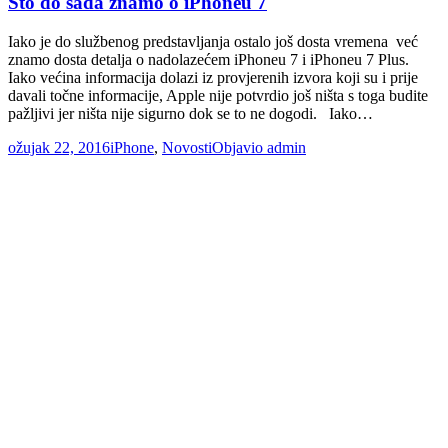
Što do sada znamo o iPhoneu 7
Iako je do službenog predstavljanja ostalo još dosta vremena već
znamo dosta detalja o nadolazećem iPhoneu 7 i iPhoneu 7 Plus.
Iako većina informacija dolazi iz provjerenih izvora koji su i prije
davali točne informacije, Apple nije potvrdio još ništa s toga budite
pažljivi jer ništa nije sigurno dok se to ne dogodi. Iako…
ožujak 22, 2016
iPhone
,
Novosti
Objavio
admin