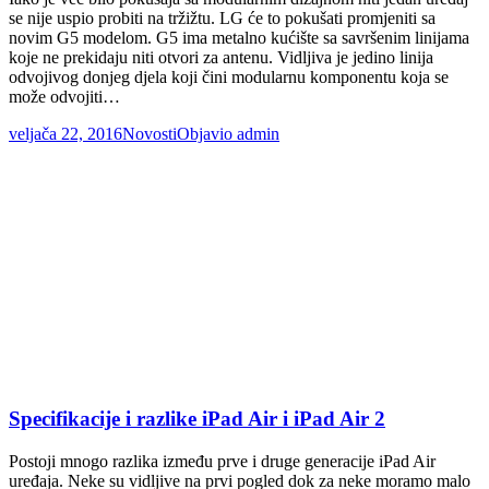
se nije uspio probiti na tržižtu. LG će to pokušati promjeniti sa
novim G5 modelom. G5 ima metalno kućište sa savršenim linijama
koje ne prekidaju niti otvori za antenu. Vidljiva je jedino linija
odvojivog donjeg djela koji čini modularnu komponentu koja se
može odvojiti…
veljača 22, 2016
Novosti
Objavio
admin
Specifikacije i razlike iPad Air i iPad Air 2
Postoji mnogo razlika između prve i druge generacije iPad Air
uređaja. Neke su vidljive na prvi pogled dok za neke moramo malo