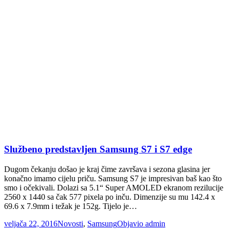
Službeno predstavljen Samsung S7 i S7 edge
Dugom čekanju došao je kraj čime završava i sezona glasina jer
konačno imamo cijelu priču. Samsung S7 je impresivan baš kao što
smo i očekivali. Dolazi sa 5.1“ Super AMOLED ekranom rezilucije
2560 x 1440 sa čak 577 pixela po inču. Dimenzije su mu 142.4 x
69.6 x 7.9mm i težak je 152g. Tijelo je…
veljača 22, 2016
Novosti
,
Samsung
Objavio
admin