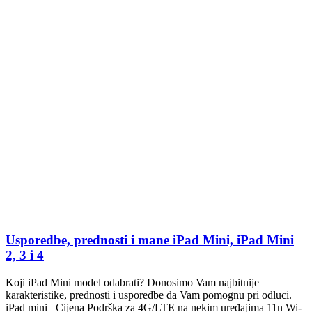
Usporedbe, prednosti i mane iPad Mini, iPad Mini
2, 3 i 4
Koji iPad Mini model odabrati? Donosimo Vam najbitnije
karakteristike, prednosti i usporedbe da Vam pomognu pri odluci.
iPad mini Cijena Podrška za 4G/LTE na nekim uređajima 11n Wi-