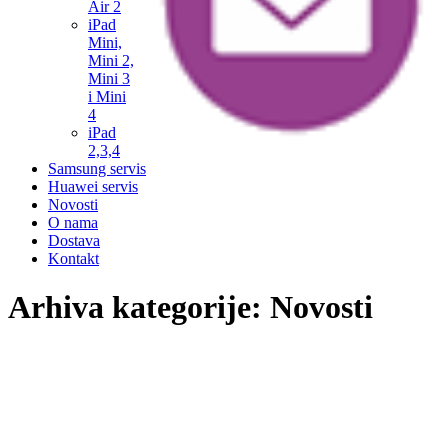
Air 2
iPad
Mini,
Mini 2,
Mini 3
i Mini
4
iPad
2,3,4
Samsung servis
Huawei servis
Novosti
O nama
Dostava
Kontakt
Arhiva kategorije:
Novosti