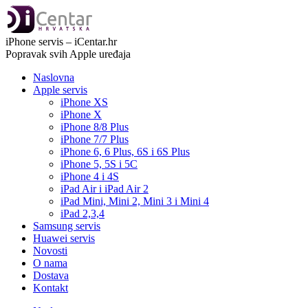
iPhone servis – iCentar.hr
Popravak svih Apple uređaja
Naslovna
Apple servis
iPhone XS
iPhone X
iPhone 8/8 Plus
iPhone 7/7 Plus
iPhone 6, 6 Plus, 6S i 6S Plus
iPhone 5, 5S i 5C
iPhone 4 i 4S
iPad Air i iPad Air 2
iPad Mini, Mini 2, Mini 3 i Mini 4
iPad 2,3,4
Samsung servis
Huawei servis
Novosti
O nama
Dostava
Kontakt