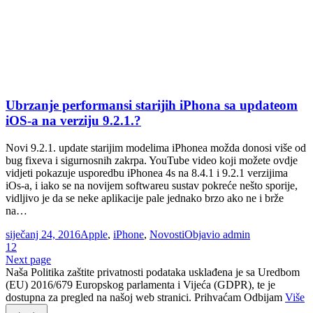
Ubrzanje performansi starijih iPhona sa updateom
iOS-a na verziju 9.2.1.?
Novi 9.2.1. update starijim modelima iPhonea možda donosi više od
bug fixeva i sigurnosnih zakrpa. YouTube video koji možete ovdje
vidjeti pokazuje usporedbu iPhonea 4s na 8.4.1 i 9.2.1 verzijima
iOs-a, i iako se na novijem softwareu sustav pokreće nešto sporije,
vidljivo je da se neke aplikacije pale jednako brzo ako ne i brže
na…
siječanj 24, 2016
Apple
,
iPhone
,
Novosti
Objavio
admin
1
2
Next page
Naša Politika zaštite privatnosti podataka usklađena je sa Uredbom
(EU) 2016/679 Europskog parlamenta i Vijeća (GDPR), te je
dostupna za pregled na našoj web stranici.
Prihvaćam
Odbijam
Više