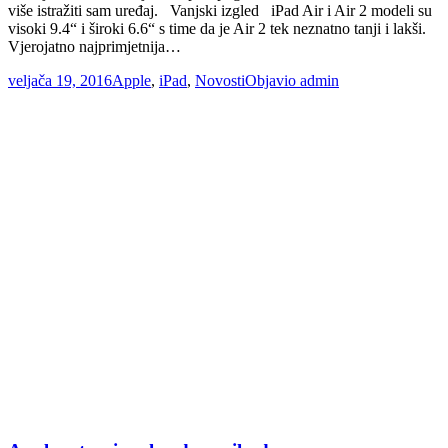
više istražiti sam uređaj. Vanjski izgled iPad Air i Air 2 modeli su
visoki 9.4“ i široki 6.6“ s time da je Air 2 tek neznatno tanji i lakši.
Vjerojatno najprimjetnija…
veljača 19, 2016
Apple
,
iPad
,
Novosti
Objavio
admin