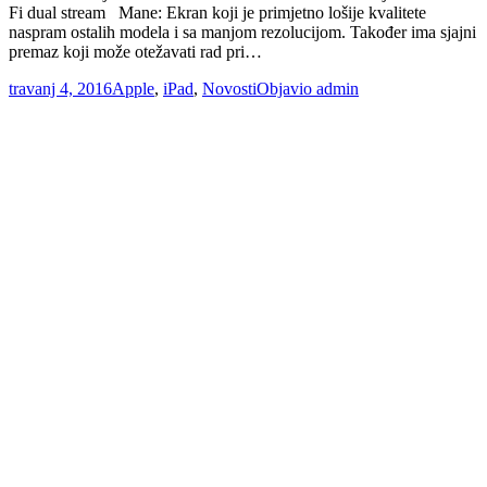
Fi dual stream Mane: Ekran koji je primjetno lošije kvalitete
naspram ostalih modela i sa manjom rezolucijom. Također ima sjajni
premaz koji može otežavati rad pri…
travanj 4, 2016
Apple
,
iPad
,
Novosti
Objavio
admin