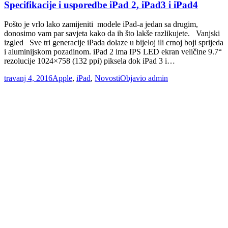
Specifikacije i usporedbe iPad 2, iPad3 i iPad4
Pošto je vrlo lako zamijeniti modele iPad-a jedan sa drugim,
donosimo vam par savjeta kako da ih što lakše razlikujete. Vanjski
izgled Sve tri generacije iPada dolaze u bijeloj ili crnoj boji sprijeda
i aluminijskom pozadinom. iPad 2 ima IPS LED ekran veličine 9.7“
rezolucije 1024×758 (132 ppi) piksela dok iPad 3 i…
travanj 4, 2016
Apple
,
iPad
,
Novosti
Objavio
admin