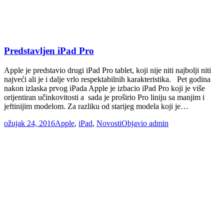
Predstavljen iPad Pro
Apple je predstavio drugi iPad Pro tablet, koji nije niti najbolji niti
najveći ali je i dalje vrlo respektabilnih karakteristika. Pet godina
nakon izlaska prvog iPada Apple je izbacio iPad Pro koji je više
orijentiran učinkovitosti a sada je proširio Pro liniju sa manjim i
jeftinijim modelom. Za razliku od starijeg modela koji je…
ožujak 24, 2016
Apple
,
iPad
,
Novosti
Objavio
admin