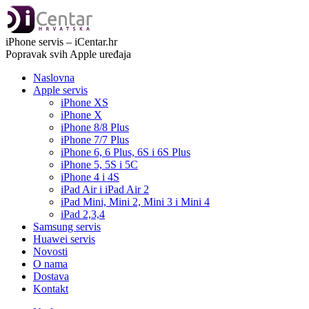
iPhone servis – iCentar.hr
Popravak svih Apple uređaja
Naslovna
Apple servis
iPhone XS
iPhone X
iPhone 8/8 Plus
iPhone 7/7 Plus
iPhone 6, 6 Plus, 6S i 6S Plus
iPhone 5, 5S i 5C
iPhone 4 i 4S
iPad Air i iPad Air 2
iPad Mini, Mini 2, Mini 3 i Mini 4
iPad 2,3,4
Samsung servis
Huawei servis
Novosti
O nama
Dostava
Kontakt