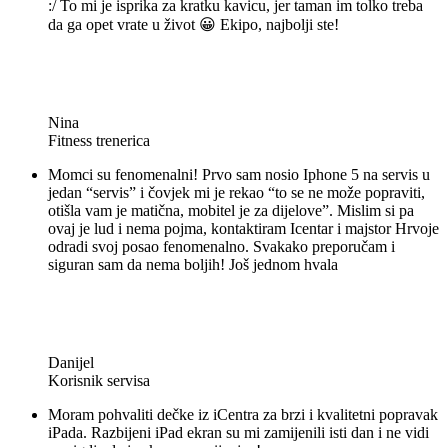
:/ To mi je isprika za kratku kavicu, jer taman im tolko treba
da ga opet vrate u život 😀 Ekipo, najbolji ste!
Nina
Fitness trenerica
Momci su fenomenalni! Prvo sam nosio Iphone 5 na servis u
jedan “servis” i čovjek mi je rekao “to se ne može popraviti,
otišla vam je matična, mobitel je za dijelove”. Mislim si pa
ovaj je lud i nema pojma, kontaktiram Icentar i majstor Hrvoje
odradi svoj posao fenomenalno. Svakako preporučam i
siguran sam da nema boljih! Još jednom hvala
Danijel
Korisnik servisa
Moram pohvaliti dečke iz iCentra za brzi i kvalitetni popravak
iPada. Razbijeni iPad ekran su mi zamijenili isti dan i ne vidi