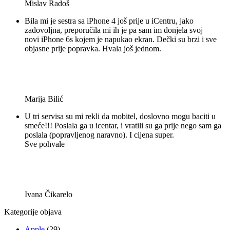
Mislav Radoš
Bila mi je sestra sa iPhone 4 još prije u iCentru, jako
zadovoljna, preporučila mi ih je pa sam im donjela svoj
novi iPhone 6s kojem je napukao ekran. Dečki su brzi i sve
objasne prije popravka. Hvala još jednom.
Marija Bilić
U tri servisa su mi rekli da mobitel, doslovno mogu baciti u
smeće!!! Poslala ga u icentar, i vratili su ga prije nego sam ga
poslala (po
pravljenog
naravno). I cijena super.
Sve pohvale
Ivana Čikarelo
Kategorije objava
Apple
(29)