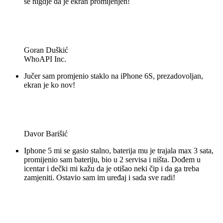
se nigdje da je ekran promijenjen!
Goran Duškić
WhoAPI Inc.
Jučer sam promjenio staklo na iPhone 6S, prezadovoljan,
ekran je ko nov!
Davor Barišić
Iphone 5 mi se gasio stalno, baterija mu je trajala max 3 sata,
promijenio sam bateriju, bio u 2 servisa i ništa. Dođem u
icentar i dečki mi kažu da je otišao neki čip i da ga treba
zamjeniti. Ostavio sam im uređaj i sada sve radi!