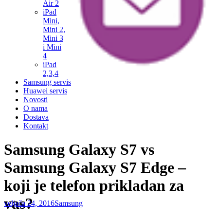
Air 2
iPad
Mini,
Mini 2,
Mini 3
i Mini
4
iPad
2,3,4
Samsung servis
Huawei servis
Novosti
O nama
Dostava
Kontakt
Samsung Galaxy S7 vs
Samsung Galaxy S7 Edge –
koji je telefon prikladan za
vas?
veljača 24, 2016
Samsung