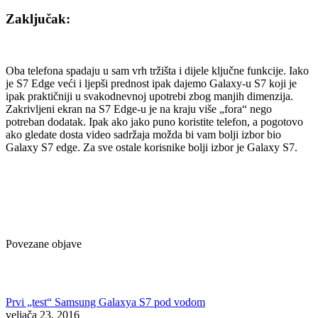
Zaključak:
Oba telefona spadaju u sam vrh tržišta i dijele ključne funkcije. Iako
je S7 Edge veći i ljepši prednost ipak dajemo Galaxy-u S7 koji je
ipak praktičniji u svakodnevnoj upotrebi zbog manjih dimenzija.
Zakrivljeni ekran na S7 Edge-u je na kraju više „fora“ nego
potreban dodatak. Ipak ako jako puno koristite telefon, a pogotovo
ako gledate dosta video sadržaja možda bi vam bolji izbor bio
Galaxy S7 edge. Za sve ostale korisnike bolji izbor je Galaxy S7.
Povezane objave
Prvi „test“ Samsung Galaxya S7 pod vodom
veljača 23, 2016