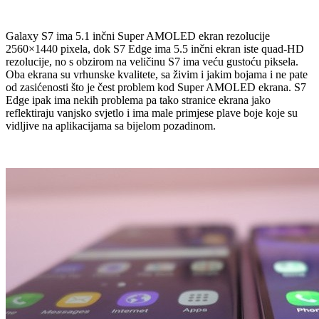
Galaxy S7 ima 5.1 inčni Super AMOLED ekran rezolucije
2560×1440 pixela, dok S7 Edge ima 5.5 inčni ekran iste quad-HD
rezolucije, no s obzirom na veličinu S7 ima veću gustoću piksela.
Oba ekrana su vrhunske kvalitete, sa živim i jakim bojama i ne pate
od zasićenosti što je čest problem kod Super AMOLED ekrana. S7
Edge ipak ima nekih problema pa tako stranice ekrana jako
reflektiraju vanjsko svjetlo i ima male primjese plave boje koje su
vidljive na aplikacijama sa bijelom pozadinom.