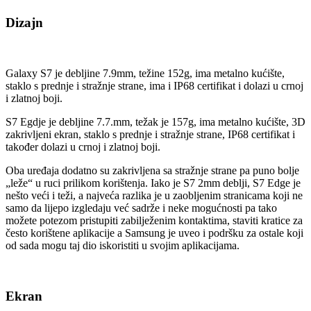
Dizajn
Galaxy S7 je debljine 7.9mm, težine 152g, ima metalno kućište,
staklo s prednje i stražnje strane, ima i IP68 certifikat i dolazi u crnoj
i zlatnoj boji.
S7 Egdje je debljine 7.7.mm, težak je 157g, ima metalno kućište, 3D
zakrivljeni ekran, staklo s prednje i stražnje strane, IP68 certifikat i
također dolazi u crnoj i zlatnoj boji.
Oba uređaja dodatno su zakrivljena sa stražnje strane pa puno bolje
„leže“ u ruci prilikom korištenja. Iako je S7 2mm deblji, S7 Edge je
nešto veći i teži, a najveća razlika je u zaobljenim stranicama koji ne
samo da lijepo izgledaju već sadrže i neke mogućnosti pa tako
možete potezom pristupiti zabilježenim kontaktima, staviti kratice za
često korištene aplikacije a Samsung je uveo i podršku za ostale koji
od sada mogu taj dio iskoristiti u svojim aplikacijama.
Ekran