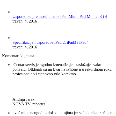
Usporedbe, prednosti i mane iPad Mini, iPad Mini 2, 3 i 4
travanj 4, 2016
Specifikacije i usporedbe iPad 2, iPad3 i iPad4
travanj 4, 2016
Komentari klijenata
iCentar servis je ugodno iznenađenje i zaslužuje svaku
pohvalu. Otklonili su mi kvar na iPhone-u u rekordnom roku,
profesionalno i cjenovno vrlo korektno.
Andrija Jarak
NOVA TV, reporter
..već mi je neugodno dolaziti k njima jer stalno nekaj razbijem