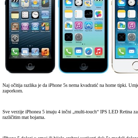
Naj očitija razlika je da iPhone 5s nema kvadratić na home tipki. Um
zaporkom.
Sve verzije iPhonea 5 imaju 4 inčni „multi-touch“ IPS LED Retina za
različitim mat bojama.