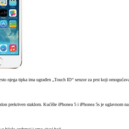
jesto njega tipka ima ugrađen „Touch ID“ senzor za prst koji omogućava
slon prekriven staklom. Kućište iPhonea 5 i iPhonea 5s je uglavnom na