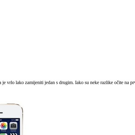
je vrlo lako zamijeniti jedan s drugim. Iako su neke razlike očite na prv