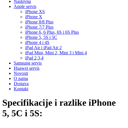
Naslovna
Apple servis
iPhone XS
iPhone X
iPhone 8/8 Plus
iPhone 7/7 Plus
iPhone 6, 6 Plus, 6S i 6S Plus
iPhone 5, 5S i 5C
iPhone 4 i 4S
iPad Air i iPad Air 2
iPad Mini, Mini 2, Mini 3 i Mini 4
iPad 2,3,4
Samsung servis
Huawei servis
Novosti
O nama
Dostava
Kontakt
Specifikacije i razlike iPhone
5, 5C i 5S: