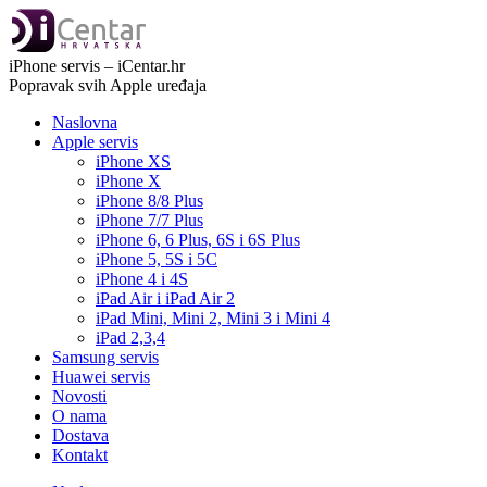
iPhone servis – iCentar.hr
Popravak svih Apple uređaja
Naslovna
Apple servis
iPhone XS
iPhone X
iPhone 8/8 Plus
iPhone 7/7 Plus
iPhone 6, 6 Plus, 6S i 6S Plus
iPhone 5, 5S i 5C
iPhone 4 i 4S
iPad Air i iPad Air 2
iPad Mini, Mini 2, Mini 3 i Mini 4
iPad 2,3,4
Samsung servis
Huawei servis
Novosti
O nama
Dostava
Kontakt