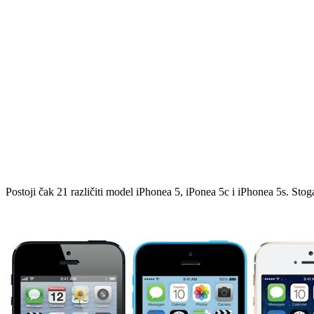
Postoji čak 21 različiti model iPhonea 5, iPonea 5c i iPhonea 5s. Stoga 