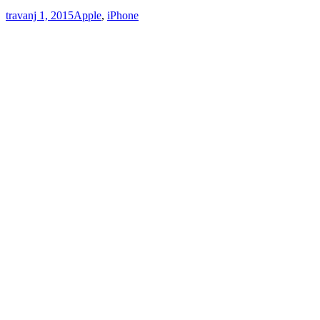
travanj 1, 2015
Apple
,
iPhone